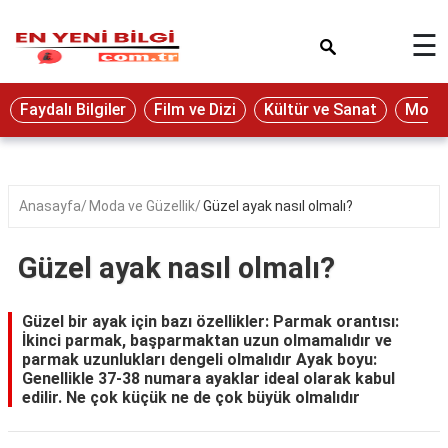
×
☰
Eğitim
Faydalı Bilgiler
Film ve Dizi
Kültür ve Sanat
Moda 
Ekonomi
Sağlık
Seyahat
Anasayfa
Moda ve Güzellik
Güzel ayak nasıl olmalı?
Spor
Güzel ayak nasıl olmalı?
Oyun
Yaşam
Güzel bir ayak için bazı özellikler: Parmak orantısı:
İkinci parmak, başparmaktan uzun olmamalıdır ve
Hukuk
parmak uzunlukları dengeli olmalıdır Ayak boyu:
Genellikle 37-38 numara ayaklar ideal olarak kabul
Blog
edilir. Ne çok küçük ne de çok büyük olmalıdır