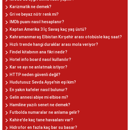
Karizmatik ne demek?
Gri ve beyaz nötr renk mi?
IMDb puanı nasıl hesaplanır?
Kaptan Amerika 3 İç Savaş kaç yaş üstü?
Kahramanmaraş Elbistan Kırşehir arası otobüsle kaç saat?
Hızlı trende hangi duraklar arası mola veriyor?
Findel kitabının ana fikri nedir?
Hotel info board nasıl kullanılır?
Kar ve ayı ne anlatmak istiyor?
HTTP neden güvenli değil?
Hudutusuz Sevda Ayşe'nin eşi kim?
En yakın kafeler nasıl bulunur?
Gelin annesi abiye mi elbise mi?
Hamiline yazılı senet ne demek?
Futbolda numaralar ne anlama gelir?
Kahire'de kaç tane havaalanı var?
Hidrofor en fazla kaç bar su basar?