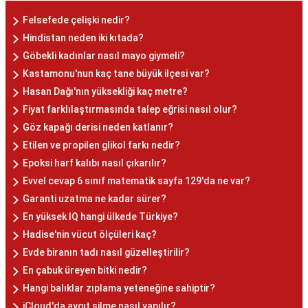
Felsefede çelişki nedir?
Hindistan neden iki kıtada?
Göbekli kadınlar nasıl mayo giymeli?
Kastamonu'nun kaç tane büyük ilçesi var?
Hasan Dağı'nın yüksekliği kaç metre?
Fiyat farklılaştırmasında talep eğrisi nasıl olur?
Göz kapağı derisi neden katlanır?
Etilen ve propilen glikol farkı nedir?
Epoksi harf kalıbı nasıl çıkarılır?
Evvel cevap 6 sınıf matematik sayfa 129'da ne var?
Garanti uzatma ne kadar sürer?
En yüksek IQ hangi ülkede Türkiye?
Hadise'nin vücut ölçüleri kaç?
Evde biranın tadı nasıl güzelleştirilir?
En çabuk üreyen bitki nedir?
Hangi balıklar zıplama yeteneğine sahiptir?
iCloud'da aygıt silme nasıl yapılır?