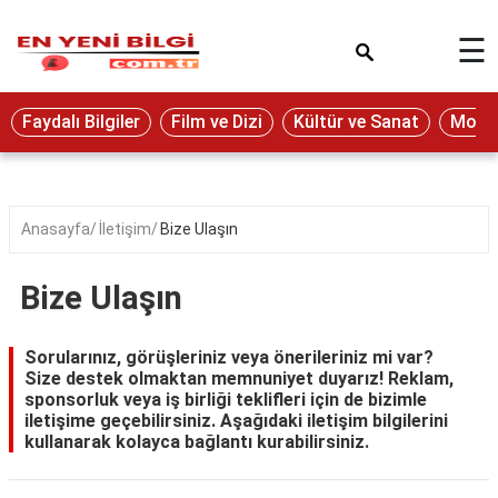
×
☰
Eğitim
Faydalı Bilgiler
Film ve Dizi
Kültür ve Sanat
Moda 
Ekonomi
Sağlık
Seyahat
Anasayfa
İletişim
Bize Ulaşın
Spor
Bize Ulaşın
Oyun
Yaşam
Sorularınız, görüşleriniz veya önerileriniz mi var?
Size destek olmaktan memnuniyet duyarız! Reklam,
Hukuk
sponsorluk veya iş birliği teklifleri için de bizimle
iletişime geçebilirsiniz. Aşağıdaki iletişim bilgilerini
Blog
kullanarak kolayca bağlantı kurabilirsiniz.