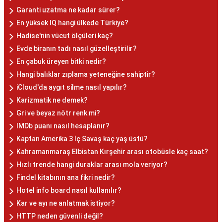
Garanti uzatma ne kadar sürer?
En yüksek IQ hangi ülkede Türkiye?
Hadise'nin vücut ölçüleri kaç?
Evde biranın tadı nasıl güzelleştirilir?
En çabuk üreyen bitki nedir?
Hangi balıklar zıplama yeteneğine sahiptir?
iCloud'da aygıt silme nasıl yapılır?
Karizmatik ne demek?
Gri ve beyaz nötr renk mi?
IMDb puanı nasıl hesaplanır?
Kaptan Amerika 3 İç Savaş kaç yaş üstü?
Kahramanmaraş Elbistan Kırşehir arası otobüsle kaç saat?
Hızlı trende hangi duraklar arası mola veriyor?
Findel kitabının ana fikri nedir?
Hotel info board nasıl kullanılır?
Kar ve ayı ne anlatmak istiyor?
HTTP neden güvenli değil?