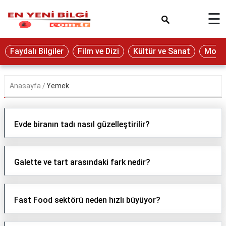
×
☰
Eğitim
Faydalı Bilgiler
Film ve Dizi
Kültür ve Sanat
Moda 
Ekonomi
Sağlık
Anasayfa
Yemek
Seyahat
Spor
Evde biranın tadı nasıl güzelleştirilir?
Oyun
Yaşam
Galette ve tart arasındaki fark nedir?
Hukuk
Blog
Fast Food sektörü neden hızlı büyüyor?