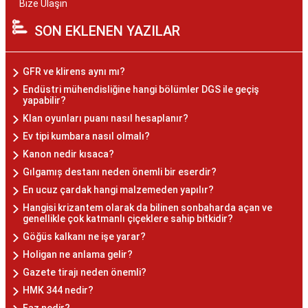
Bize Ulaşın
SON EKLENEN YAZILAR
GFR ve klirens aynı mı?
Endüstri mühendisliğine hangi bölümler DGS ile geçiş
yapabilir?
Klan oyunları puanı nasıl hesaplanır?
Ev tipi kumbara nasıl olmalı?
Kanon nedir kısaca?
Gılgamıș destanı neden önemli bir eserdir?
En ucuz çardak hangi malzemeden yapılır?
Hangisi krizantem olarak da bilinen sonbaharda açan ve
genellikle çok katmanlı çiçeklere sahip bitkidir?
Göğüs kalkanı ne işe yarar?
Holigan ne anlama gelir?
Gazete tirajı neden önemli?
HMK 344 nedir?