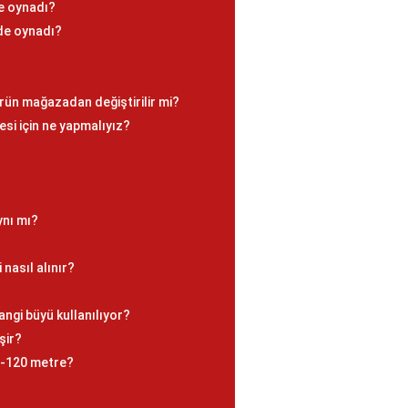
le oynadı?
de oynadı?
ürün mağazadan değiştirilir mi?
si için ne yapmalıyız?
ynı mı?
nasıl alınır?
ngi büyü kullanılıyor?
şir?
0-120 metre?