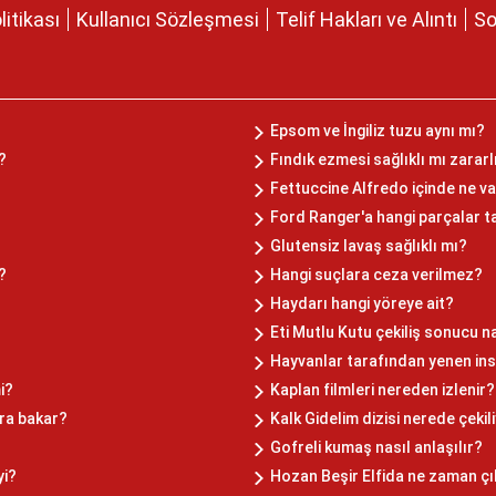
olitikası
Kullanıcı Sözleşmesi
Telif Hakları ve Alıntı
So
Epsom ve İngiliz tuzu aynı mı?
?
Fındık ezmesi sağlıklı mı zararl
Fettuccine Alfredo içinde ne v
Ford Ranger'a hangi parçalar ta
Glutensiz lavaş sağlıklı mı?
?
Hangi suçlara ceza verilmez?
Haydarı hangi yöreye ait?
Eti Mutlu Kutu çekiliş sonucu na
Hayvanlar tarafından yenen ins
i?
Kaplan filmleri nereden izlenir?
ara bakar?
Kalk Gidelim dizisi nerede çekil
Gofreli kumaş nasıl anlaşılır?
yi?
Hozan Beşir Elfida ne zaman çı