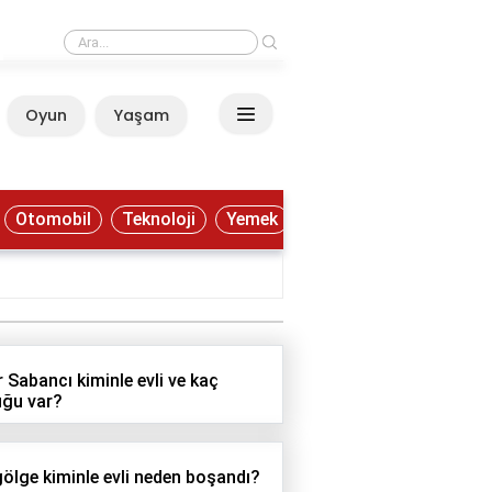
›
F Klavye en hızlı nasıl öğrenilir?
Oyun
Yaşam
Anasayfa
Otomobil
Teknoloji
Yemek
r Sabancı kiminle evli ve kaç
ğu var?
gölge kiminle evli neden boşandı?