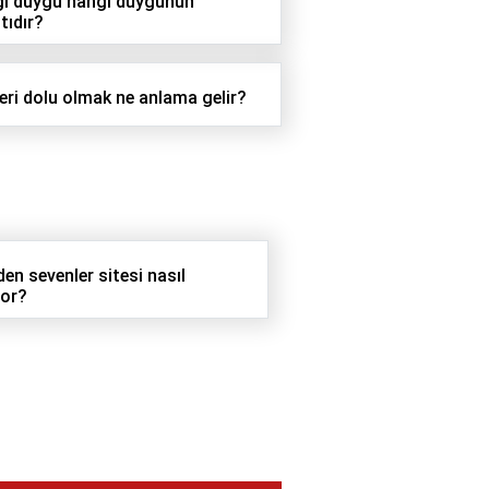
i duygu hangi duygunun
tıdır?
eri dolu olmak ne anlama gelir?
en sevenler sitesi nasıl
yor?