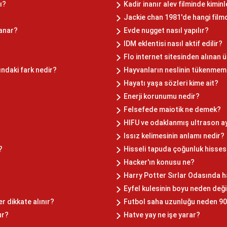
ı?
Kadir inanır alev filminde kimin
Jackie chan 1981'de hangi film
yanar?
Evde nugget nasıl yapılır?
IDM eklentisi nasıl aktif edilir?
Flo internet sitesinden alınan 
ndaki fark nedir?
Hayvanların neslinin tükenmeme
Hayatı yaşa sözleri kime ait?
Enerji korunumu nedir?
Felsefede maiotik ne demek?
HIFU ve odaklanmış ultrason a
Issız kelimesinin anlamı nedir?
?
Hisseli tapuda çoğunluk hissesi 
Hacker'ın konusu ne?
Harry Potter Sırlar Odasında ha
Eyfel kulesinin boyu neden deği
r dikkate alınır?
Futbol saha uzunluğu neden 9
ur?
Hatve yay ne işe yarar?