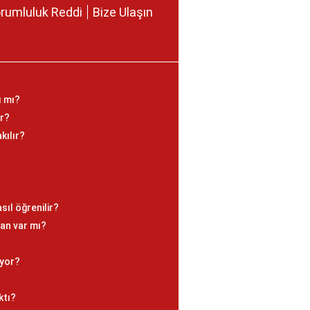
rumluluk Reddi
Bize Ulaşın
ı mı?
ar?
kılır?
sıl öğrenilir?
an var mı?
iyor?
ktı?