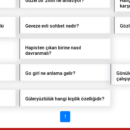
Güzel bir zihin ne anlatıyor?
Hang
karşı
ki
Geveze evli sohbet nedir?
Gözl
Hapisten çıkan birine nasıl
davranmalı?
Go girl ne anlama gelir?
Gönüld
çalışı
Güleryüzlülük hangi kişilik özelliğidir?
1