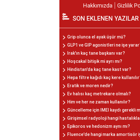
Hakkımızda
Gizlilik P
SON EKLENEN YAZILAR
Grip olunca el ayak üşür mü?
GLP1 ve GIP agonistleri ne işe yarar
Irak'ın kaç tane başkanı var?
Hoşcakal bitişik mi ayrı mı?
Hindistan'da kaç tane kast var?
Hepa filtre kağıdı kaç kere kullanılır
Eratik ve moren nedir?
Ev halısı kaç metrekare olmalı?
Him ve her ne zaman kullanılır?
Güncelleme için IMEI kaydı gerekli m
Girişimsel radyoloji hangi hastalıkl
Epikoros ve hedonizm aynı mı?
Fluence'de hangi marka amortisör i