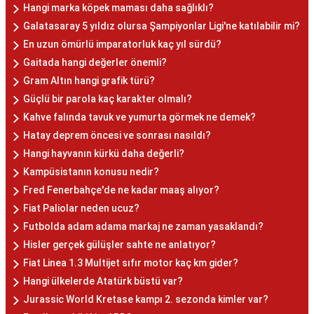
Hangi marka köpek maması daha sağlıklı?
Galatasaray 5 yıldız olursa Şampiyonlar Ligi'ne katılabilir mi?
En uzun ömürlü imparatorluk kaç yıl sürdü?
Gaitada hangi değerler önemli?
Gram Altın hangi grafik türü?
Güçlü bir parola kaç karakter olmalı?
Kahve falında tavuk ve yumurta görmek ne demek?
Hatay deprem öncesi ve sonrası nasıldı?
Hangi hayvanın kürkü daha değerli?
Kampüsistanın konusu nedir?
Fred Fenerbahçe'de ne kadar maaş alıyor?
Fiat Paliolar neden ucuz?
Futbolda adam adama markaj ne zaman yasaklandı?
Hisler gerçek gülüşler sahte ne anlatıyor?
Fiat Linea 1.3 Multijet sıfır motor kaç km gider?
Hangi ülkelerde Atatürk büstü var?
Jurassic World Kretase kampı 2. sezonda kimler var?