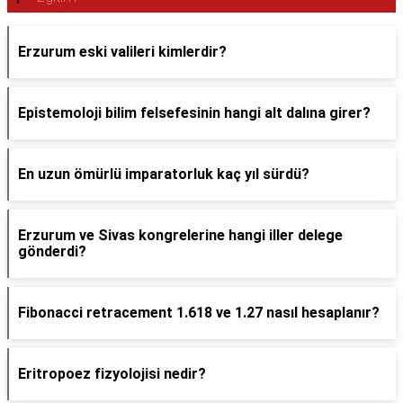
Erzurum eski valileri kimlerdir?
Epistemoloji bilim felsefesinin hangi alt dalına girer?
En uzun ömürlü imparatorluk kaç yıl sürdü?
Erzurum ve Sivas kongrelerine hangi iller delege
gönderdi?
Fibonacci retracement 1.618 ve 1.27 nasıl hesaplanır?
Eritropoez fizyolojisi nedir?