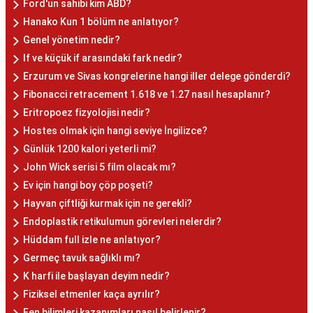
Ford'un sahibi kim ABD?
Hanako Kun 1 bölüm ne anlatıyor?
Genel yönetim nedir?
If ve küçük if arasındaki fark nedir?
Erzurum ve Sivas kongrelerine hangi iller delege gönderdi?
Fibonacci retracement 1.618 ve 1.27 nasıl hesaplanır?
Eritropoez fizyolojisi nedir?
Hostes olmak için hangi seviye İngilizce?
Günlük 1200 kalori yeterli mi?
John Wick serisi 5 film olacak mı?
Ev için hangi boy çöp poşeti?
Hayvan çiftliği kurmak için ne gerekli?
Endoplastik retikulumun görevleri nelerdir?
Hüddam full izle ne anlatıyor?
Germeç tavuk sağlıklı mı?
K harfi ile başlayan deyim nedir?
Fiziksel etmenler kaça ayrılır?
Fen bilimleri kazanımları nasıl belirlenir?