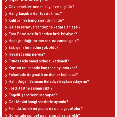
Hyper Drive ne işe yarar?
Göz bebekleri neden büyür ve küçülür?
Hangi küçük ırklar tüy dökmez?
Kaliforniya hangi saat diliminde?
Galatasaray ve Yandex ne kadara anlaştı?
Fast Food sektörü neden hızlı büyüyor?
Hepsijet dağıtım merkezi ne zaman gelir?
Eski şehirler neden yok oldu?
Hayalet şehir neresi?
Fitness için hangi pirinç tüketilmeli?
Kaptan tsubasada kaç tane oyuncu var?
Felsefede dogmatik ne demek bulmaca?
Halit Doğan Samsun Belediye Başkan adayı mı?
Ford JT8 ne zaman çıktı?
Engelli işaretleyici ne yapar?
Gök Mavisi hangi renklerle uyumlu?
Fırında levrek mi çipura mı daha güzel olur?
Görüntülü sohbet için hangi cihaz gerekli?