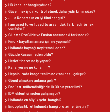
HD kanallar hangi uyduda?
Güvenmek iyidir kontrol etmek daha iyidir kimin sözü?
Julia Roberts'ın en iyi filmi hangisi?
I am used to ve I used to arasındaki fark nedir örnek
cümleler?
Gillette ProGlide ve Fusion arasındaki fark nedir?
Fındık bayatlamaması için ne yapmalı?
Hollanda bayrağı neyi temsil eder?
Güzide Kasacı neden öldü?
Hedef ticaret ne iş yapar?
Kanal yerine ne kullanılır?
Hepsiburada kargo teslim noktası nasıl çalışır?
Gönül almak ne anlama gelir?
Endüstri mühendisliğinde ilk 30 bin yeterli mi?
IDM eklentisi neden çalışmıyor?
Hollanda en büyük şehri hangisi?
Endoplastik retikulumda hangi proteinler üretilir?