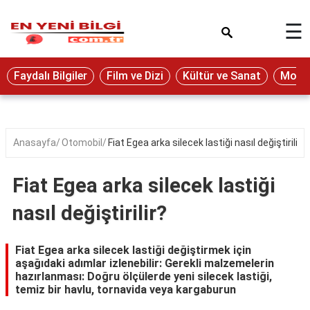
×
☰
Eğitim
Faydalı Bilgiler
Film ve Dizi
Kültür ve Sanat
Moda 
Ekonomi
Sağlık
Seyahat
Anasayfa
Otomobil
Fiat Egea arka silecek lastiği nasıl değiştirilir?
Spor
Fiat Egea arka silecek lastiği
Oyun
nasıl değiştirilir?
Yaşam
Hukuk
Fiat Egea arka silecek lastiği değiştirmek için
aşağıdaki adımlar izlenebilir: Gerekli malzemelerin
Blog
hazırlanması: Doğru ölçülerde yeni silecek lastiği,
temiz bir havlu, tornavida veya kargaburun