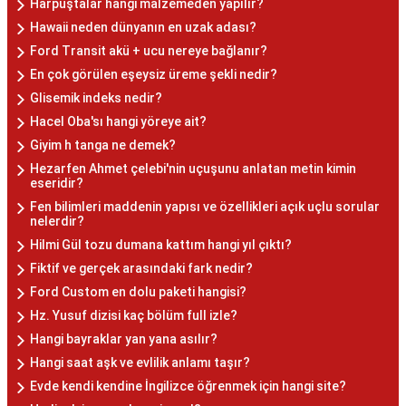
Harpuştalar hangi malzemeden yapılır?
Hawaii neden dünyanın en uzak adası?
Ford Transit akü + ucu nereye bağlanır?
En çok görülen eşeysiz üreme şekli nedir?
Glisemik indeks nedir?
Hacel Oba'sı hangi yöreye ait?
Giyim h tanga ne demek?
Hezarfen Ahmet çelebi'nin uçuşunu anlatan metin kimin
eseridir?
Fen bilimleri maddenin yapısı ve özellikleri açık uçlu sorular
nelerdir?
Hilmi Gül tozu dumana kattım hangi yıl çıktı?
Fiktif ve gerçek arasındaki fark nedir?
Ford Custom en dolu paketi hangisi?
Hz. Yusuf dizisi kaç bölüm full izle?
Hangi bayraklar yan yana asılır?
Hangi saat aşk ve evlilik anlamı taşır?
Evde kendi kendine İngilizce öğrenmek için hangi site?