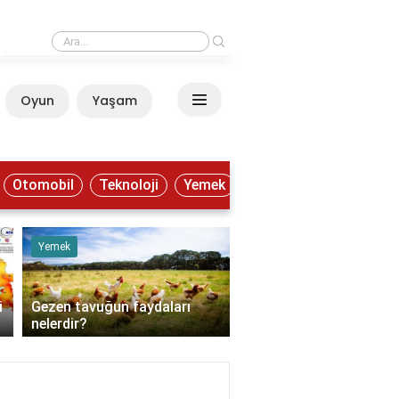
›
F Klavye en hızlı nasıl öğrenilir?
Oyun
Yaşam
Anasayfa
Otomobil
Teknoloji
Yemek
Yemek
Eğitim
i
Gezen tavuğun faydaları
F Klavye en hızlı nasıl
nelerdir?
öğrenilir?