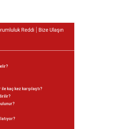
rumluluk Reddi
Bize Ulaşın
elir?
ile kaç kez karşılaştı?
irilir?
bulunur?
nlatıyor?