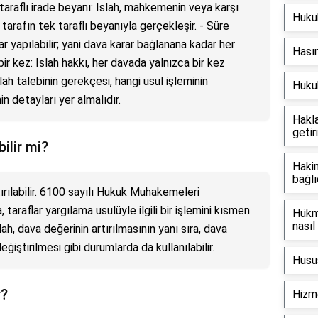
k taraflı irade beyanı: Islah, mahkemenin veya karşı
Hukuk
tarafın tek taraflı beyanıyla gerçekleşir. - Süre
dar yapılabilir; yani dava karar bağlanana kadar her
Hasım
ir kez: Islah hakkı, her davada yalnızca bir kez
ıslah talebinin gerekçesi, hangi usul işleminin
Hukuk
n detayları yer almalıdır.
Hakla
getir
bilir mi?
Hakim
bağlı
tırılabilir. 6100 sayılı Hukuk Muhakemeleri
araflar yargılama usulüyle ilgili bir işlemini kısmen
Hükm
nasıl 
ah, dava değerinin artırılmasının yanı sıra, dava
iştirilmesi gibi durumlarda da kullanılabilir.
Husus
r?
Hizme