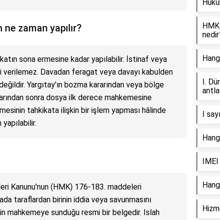
Hukuk
HMK 
 ne zaman yapılır?
nedir
Hang
atın sona ermesine kadar yapılabilir. İstinaf veya
i verilemez. Davadan feragat veya davayı kabulden
I. Dü
eğildir. Yargıtay'ın bozma kararından veya bölge
antla
rarından sonra dosya ilk derece mahkemesine
esinin tahkikata ilişkin bir işlem yapması hâlinde
I say
yapılabilir.
Hangi
IMEI
Hangi
leri Kanunu'nun (HMK) 176-183. maddeleri
da taraflardan birinin iddia veya savunmasını
Hizme
çin mahkemeye sunduğu resmi bir belgedir. Islah