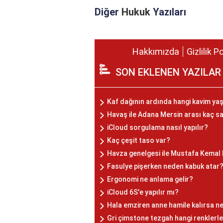
Diğer
Hukuk
Yazıları
Hakkımızda
Gizlilik P
SON EKLENEN YAZILAR
Kaf dağının ardında hangi kavim ya
Havaş ile Adana Mersin arası kaç s
iCloud sorgulama nasıl yapılır?
Kaç çeşit taso var?
Havza genelgesi ile Mustafa Kemal P
Fasulye pişerken neden kabuk atar
Ergonomi ne anlama gelir?
iCloud 6S'e yapılır mı?
Hala emziren anne hamile kalırsa ne
Gri çimstone tezgah hangi renklerl