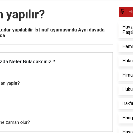
 yapılır?
H
Havz
kadar yapılabilir İstinaf aşamasında Aynı davada
Paşa'
şsa
Hammu
Hükü
zda Neler Bulacaksınız ?
Hima
n yapılır?
Huku
Irak'
Hangi
 ne zaman olur?
Hasar