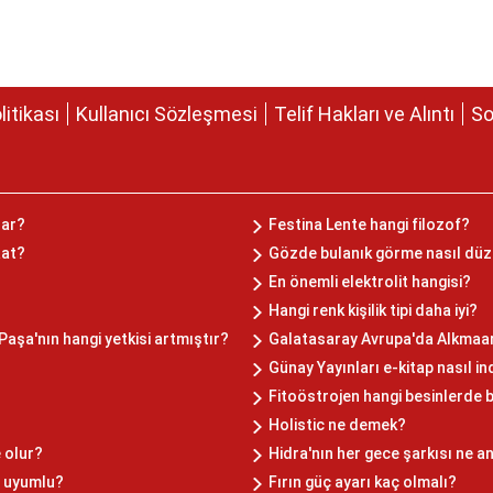
olitikası
Kullanıcı Sözleşmesi
Telif Hakları ve Alıntı
So
şar?
Festina Lente hangi filozof?
aat?
Gözde bulanık görme nasıl düz
En önemli elektrolit hangisi?
Hangi renk kişilik tipi daha iyi?
aşa'nın hangi yetkisi artmıştır?
Galatasaray Avrupa'da Alkmaar 
?
Günay Yayınları e-kitap nasıl ind
Fitoöstrojen hangi besinlerde 
Holistic ne demek?
 olur?
Hidra'nın her gece şarkısı ne a
e uyumlu?
Fırın güç ayarı kaç olmalı?