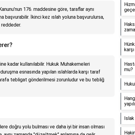
Hizm
anunu'nun 176. maddesine göre, taraflar aynı
geçe
a başvurabilir. İkinci kez ıslah yoluna başvurulursa,
Haksı
 reddeder.
zama
erer?
Hünka
karşı
ine kadar kullanılabilir. Hukuk Muhakemeleri
Hasta
mu?
duruşma esnasında yapılan ıslahlarda karşı taraf
rafa tebligat gönderilmesi zorunludur ve bu tebliğ
Hukuk
Hangi
yapıl
Islak
şilere doğru yolu bulması ve daha iyi bir insan olması
Hakim
de, aynı zamanda "düzeltmek" anlamına da gelir.