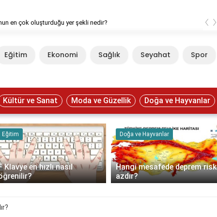
‹
un en çok oluşturduğu yer şekli nedir?
Eğitim
Ekonomi
Sağlık
Seyahat
Spor
Kültür ve Sanat
Moda ve Güzellik
Doğa ve Hayvanlar
Eğitim
Doğa ve Hayvanlar
F Klavye en hızlı nasıl
Hangi mesafede deprem risk
öğrenilir?
azdır?
ır?