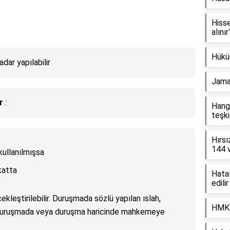
Hisse
alınır
Hükü
dar yapılabilir
Jamai
r
:
Hangi
teşki
Hırsı
144 v
kullanılmışsa
katta
Hatal
edili
çekleştirilebilir. Duruşmada sözlü yapılan ıslah,
HMK 
ise duruşmada veya duruşma haricinde mahkemeye