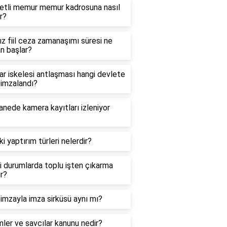
etli memur memur kadrosuna nasıl
r?
z fiil ceza zamanaşımı süresi ne
n başlar?
r iskelesi antlaşması hangi devlete
 imzalandı?
nede kamera kayıtları izleniyor
i yaptırım türleri nelerdir?
 durumlarda toplu işten çıkarma
ır?
 imzayla imza sirküsü aynı mı?
ler ve savcılar kanunu nedir?