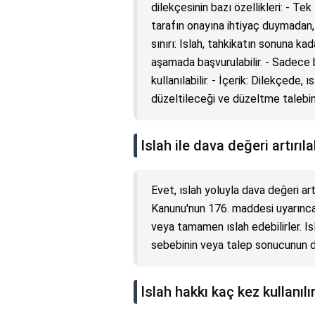
dilekçesinin bazı özellikleri: - Te
tarafın onayına ihtiyaç duymadan, 
sınırı: Islah, tahkikatın sonuna ka
aşamada başvurulabilir. - Sadece b
kullanılabilir. - İçerik: Dilekçede, 
düzeltileceği ve düzeltme talebini
Islah ile dava değeri artırıla
Evet, ıslah yoluyla dava değeri ar
Kanunu'nun 176. maddesi uyarınca, t
veya tamamen ıslah edebilirler. Isl
sebebinin veya talep sonucunun değ
Islah hakkı kaç kez kullanılı