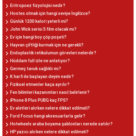
Eritropoez fizyolojisi nedir?
Hostes olmak için hangi seviye İngilizce?
Günlük 1200 kalori yeterli mi?
John Wick serisi 5 film olacak mı?
Ev için hangi boy çöp poşeti?
Hayvan çiftliği kurmak için ne gerekli?
Endoplastik retikulumun görevleri nelerdir?
Hüddam full izle ne anlatıyor?
Germeç tavuk sağlıklı mı?
K harfi ile başlayan deyim nedir?
Fiziksel etmenler kaça ayrılır?
Fen bilimleri kazanımları nasıl belirlenir?
iPhone 8 Plus PUBG kaç FPS?
Ev aletleri alırken nelere dikkat edilmeli?
Ford Focus hangi aksesuarlarla gelir?
Hotwheels araba boyama şablonları nerede satılır?
HP yazıcı alırken nelere dikkat edilmeli?