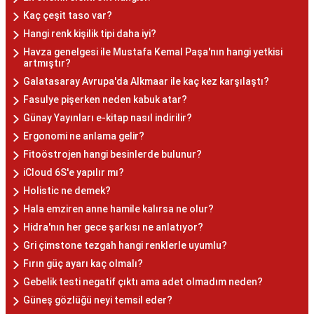
Kaç çeşit taso var?
Hangi renk kişilik tipi daha iyi?
Havza genelgesi ile Mustafa Kemal Paşa'nın hangi yetkisi
artmıştır?
Galatasaray Avrupa'da Alkmaar ile kaç kez karşılaştı?
Fasulye pişerken neden kabuk atar?
Günay Yayınları e-kitap nasıl indirilir?
Ergonomi ne anlama gelir?
Fitoöstrojen hangi besinlerde bulunur?
iCloud 6S'e yapılır mı?
Holistic ne demek?
Hala emziren anne hamile kalırsa ne olur?
Hidra'nın her gece şarkısı ne anlatıyor?
Gri çimstone tezgah hangi renklerle uyumlu?
Fırın güç ayarı kaç olmalı?
Gebelik testi negatif çıktı ama adet olmadım neden?
Güneş gözlüğü neyi temsil eder?