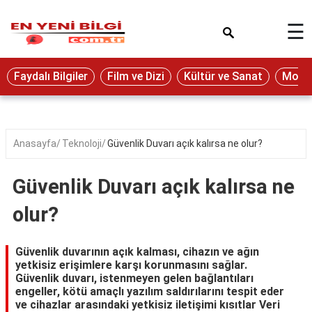
×
☰
Eğitim
Faydalı Bilgiler
Film ve Dizi
Kültür ve Sanat
Moda 
Ekonomi
Sağlık
Seyahat
Anasayfa
Teknoloji
Güvenlik Duvarı açık kalırsa ne olur?
Spor
Güvenlik Duvarı açık kalırsa ne
Oyun
olur?
Yaşam
Hukuk
Güvenlik duvarının açık kalması, cihazın ve ağın
yetkisiz erişimlere karşı korunmasını sağlar.
Blog
Güvenlik duvarı, istenmeyen gelen bağlantıları
engeller, kötü amaçlı yazılım saldırılarını tespit eder
ve cihazlar arasındaki yetkisiz iletişimi kısıtlar Veri