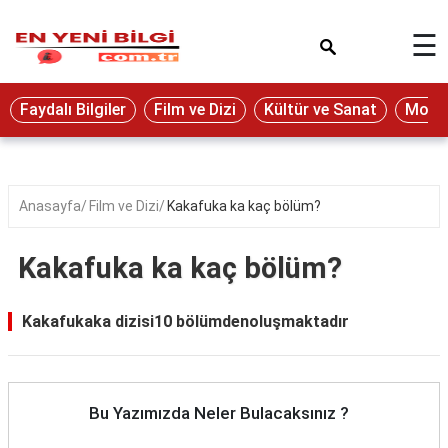
×
☰
Eğitim
Faydalı Bilgiler
Film ve Dizi
Kültür ve Sanat
Moda 
Ekonomi
Sağlık
Seyahat
Anasayfa
Film ve Dizi
Kakafuka ka kaç bölüm?
Spor
Kakafuka ka kaç bölüm?
Oyun
Yaşam
Kakafukaka dizisi10 bölümdenoluşmaktadır
Hukuk
Blog
Bu Yazımızda Neler Bulacaksınız ?