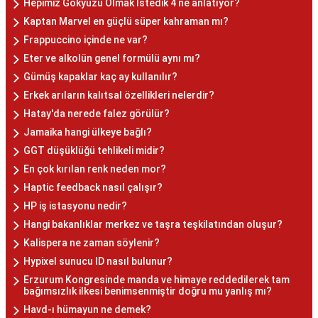
Hepimiz Gökyüzü Olmak İstedik 4 ne anlatıyor?
Kaptan Marvel en güçlü süper kahraman mı?
Frappuccino içinde ne var?
Eter ve alkolün genel formülü aynı mı?
Gümüş kapaklar kaç ay kullanılır?
Erkek arıların kalıtsal özellikleri nelerdir?
Hatay'da nerede falez görülür?
Jamaika hangi ülkeye bağlı?
GGT düşüklüğü tehlikeli midir?
En çok kırılan renk neden mor?
Haptic feedback nasıl çalışır?
HP iş istasyonu nedir?
Hangi bakanlıklar merkez ve taşra teşkilatından oluşur?
Kalispera ne zaman söylenir?
Hypixel sunucu ID nasıl bulunur?
Erzurum Kongresinde manda ve himaye reddedilerek tam
bağımsızlık ilkesi benimsenmiştir doğru mu yanlış mı?
Havd-ı hümayun ne demek?