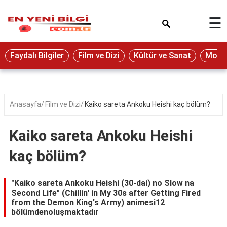
×
☰
Eğitim
Faydalı Bilgiler
Film ve Dizi
Kültür ve Sanat
Moda 
Ekonomi
Sağlık
Seyahat
Anasayfa
Film ve Dizi
Kaiko sareta Ankoku Heishi kaç bölüm?
Spor
Kaiko sareta Ankoku Heishi
Oyun
kaç bölüm?
Yaşam
Hukuk
"Kaiko sareta Ankoku Heishi (30-dai) no Slow na
Second Life" (Chillin' in My 30s after Getting Fired
Blog
from the Demon King's Army) animesi12
bölümdenoluşmaktadır