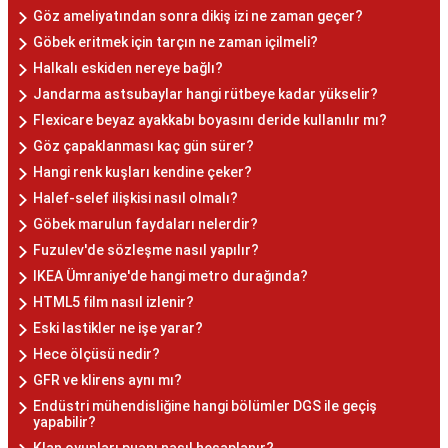
Göz ameliyatından sonra dikiş izi ne zaman geçer?
Göbek eritmek için tarçın ne zaman içilmeli?
Halkalı eskiden nereye bağlı?
Jandarma astsubaylar hangi rütbeye kadar yükselir?
Flexicare beyaz ayakkabı boyasını deride kullanılır mı?
Göz çapaklanması kaç gün sürer?
Hangi renk kuşları kendine çeker?
Halef-selef ilişkisi nasıl olmalı?
Göbek marulun faydaları nelerdir?
Fuzulev'de sözleşme nasıl yapılır?
IKEA Ümraniye'de hangi metro durağında?
HTML5 film nasıl izlenir?
Eski lastikler ne işe yarar?
Hece ölçüsü nedir?
GFR ve klirens aynı mı?
Endüstri mühendisliğine hangi bölümler DGS ile geçiş
yapabilir?