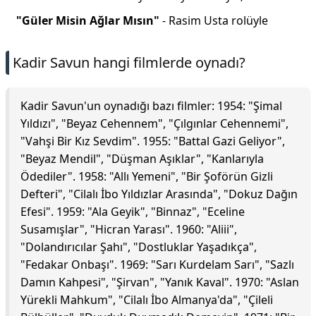
"Güler Misin Ağlar Mısın"
- Rasim Usta rolüyle
Kadir Savun hangi filmlerde oynadı?
Kadir Savun'un oynadığı bazı filmler: 1954: "Şimal
Yıldızı", "Beyaz Cehennem", "Çılgınlar Cehennemi",
"Vahşi Bir Kız Sevdim". 1955: "Battal Gazi Geliyor",
"Beyaz Mendil", "Düşman Aşıklar", "Kanlarıyla
Ödediler". 1958: "Allı Yemeni", "Bir Şoförün Gizli
Defteri", "Cilalı İbo Yıldızlar Arasında", "Dokuz Dağın
Efesi". 1959: "Ala Geyik", "Binnaz", "Eceline
Susamışlar", "Hicran Yarası". 1960: "Aliii",
"Dolandırıcılar Şahı", "Dostluklar Yaşadıkça",
"Fedakar Onbaşı". 1969: "Sarı Kurdelam Sarı", "Sazlı
Damın Kahpesi", "Şirvan", "Yanık Kaval". 1970: "Aslan
Yürekli Mahkum", "Cilalı İbo Almanya'da", "Çileli