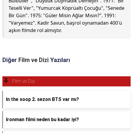
Bülbüller", "Duyduk Duymadık Demeyin". 1971: "Bir
Teselli Ver", "Yumurcak Köprüaltı Çocuğu", "Senede
Bir Gün". 1975: "Güler Misin Ağlar Mısın?". 1991:
"Varyemez". Kadir Savun, başrol oynamadan 400'ü
aşkın filmde rol almıştır.
Diğer
Film ve Dizi
Yazıları
Film ve Dizi
In the soop 2. sezon BTS var mı?
Ironman filmi neden bu kadar iyi?