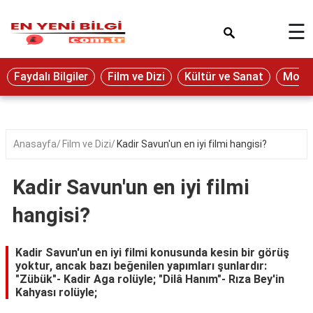
×
☰
Eğitim
Faydalı Bilgiler
Film ve Dizi
Kültür ve Sanat
Moda 
Ekonomi
Sağlık
Seyahat
Anasayfa
Film ve Dizi
Kadir Savun'un en iyi filmi hangisi?
Spor
Kadir Savun'un en iyi filmi
Oyun
hangisi?
Yaşam
Hukuk
Kadir Savun'un en iyi filmi konusunda kesin bir görüş
yoktur, ancak bazı beğenilen yapımları şunlardır:
Blog
"Zübük"- Kadir Aga rolüyle; "Dilâ Hanım"- Rıza Bey'in
Kahyası rolüyle;