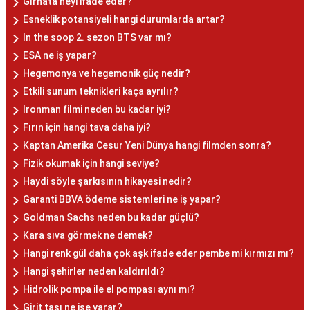
Gırnata neyi ifade eder?
Esneklik potansiyeli hangi durumlarda artar?
In the soop 2. sezon BTS var mı?
ESA ne iş yapar?
Hegemonya ve hegemonik güç nedir?
Etkili sunum teknikleri kaça ayrılır?
Ironman filmi neden bu kadar iyi?
Fırın için hangi tava daha iyi?
Kaptan Amerika Cesur Yeni Dünya hangi filmden sonra?
Fizik okumak için hangi seviye?
Haydi söyle şarkısının hikayesi nedir?
Garanti BBVA ödeme sistemleri ne iş yapar?
Goldman Sachs neden bu kadar güçlü?
Kara sıva görmek ne demek?
Hangi renk gül daha çok aşk ifade eder pembe mi kırmızı mı?
Hangi şehirler neden kaldırıldı?
Hidrolik pompa ile el pompası aynı mı?
Girit taşı ne işe yarar?