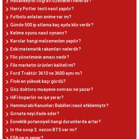
Hasankeyfin coğrafi özellikleri nelerdir?
Harry Potter testi nasıl yapılır?
Futbolu anlatan anime var mı?
Günde 500 ip atlama kaç ayda kilo verilir?
Kelime oyunu nasıl oynanır?
Karolar hangi malzemeden yapılır?
Eski matematik rakamları nelerdir?
Filo yönetiminin amacı nedir?
File marketin ürünleri kaliteli mi?
Ford Traktör 3610 ve 3600 aynı mı?
Floki en yüksek kaçı gördü?
Göz doktoru muayene sonrası ne yazar?
HiFi hoparlör ne işe yarar?
Hammurabi Kanunları Babilleri nasıl etkilemiştir?
Gırnata neyi ifade eder?
Esneklik potansiyeli hangi durumlarda artar?
In the soop 2. sezon BTS var mı?
ESA ne iş yapar?