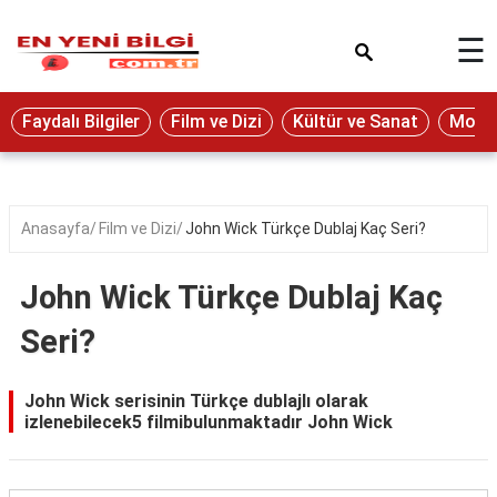
×
☰
Eğitim
Faydalı Bilgiler
Film ve Dizi
Kültür ve Sanat
Moda 
Ekonomi
Sağlık
Seyahat
Anasayfa
Film ve Dizi
John Wick Türkçe Dublaj Kaç Seri?
Spor
John Wick Türkçe Dublaj Kaç
Oyun
Seri?
Yaşam
Hukuk
John Wick serisinin Türkçe dublajlı olarak
izlenebilecek5 filmibulunmaktadır John Wick
Blog