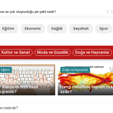
‹
un en çok oluşturduğu yer şekli nedir?
Eğitim
Ekonomi
Sağlık
Seyahat
Spor
Kültür ve Sanat
Moda ve Güzellik
Doğa ve Hayvanlar
Eğitim
Doğa ve Hayvanlar
F Klavye en hızlı nasıl
Hangi mesafede deprem risk
öğrenilir?
azdır?
ri nelerdir?