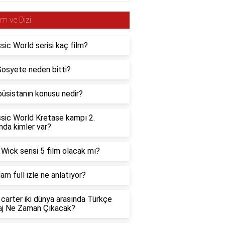
lm ve Dizi
sic World serisi kaç film?
Sosyete neden bitti?
üsistanın konusu nedir?
sic World Kretase kampı 2.
da kimler var?
Wick serisi 5 film olacak mı?
m full izle ne anlatıyor?
carter iki dünya arasında Türkçe
aj Ne Zaman Çıkacak?