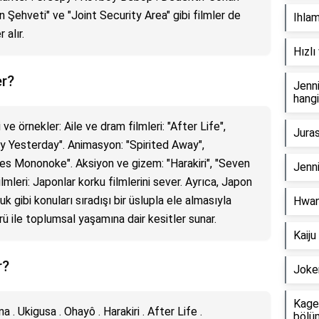
ın Şehveti" ve "Joint Security Area" gibi filmler de
Ihlam
 alır.
Hızlı
er?
Jenni
hangi
 ve örnekler: Aile ve dram filmleri: "After Life",
Juras
nly Yesterday". Animasyon: "Spirited Away",
es Mononoke". Aksiyon ve gizem: "Harakiri", "Seven
Jenni
lmleri: Japonlar korku filmlerini sever. Ayrıca, Japon
k gibi konuları sıradışı bir üslupla ele almasıyla
Hwang
ü ile toplumsal yaşamına dair kesitler sunar.
Kaiju
r?
Joker
Kage 
 . Ukigusa . Ohayô . Harakiri . After Life .
bölüm