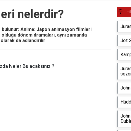
eri nelerdir?
Fi
Juras
r bulunur: Anime: Japon animasyon filmleri
e olduğu dönem dramaları, aynı zamanda
olarak da adlandırılır
Jet 
Kamp
zda Neler Bulacaksınız ?
Juras
sezon
John 
Hüdda
John 
Dubl