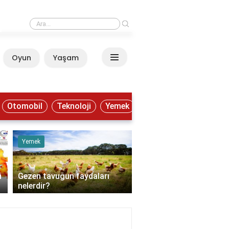
›
F Klavye en hızlı nasıl öğrenilir?
Oyun
Yaşam
Anasayfa
Otomobil
Teknoloji
Yemek
Yemek
Eğitim
i
Gezen tavuğun faydaları
F Klavye en hızlı nasıl
nelerdir?
öğrenilir?