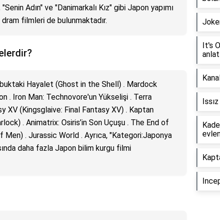
 , "Senin Adın" ve "Danimarkalı Kız" gibi Japon yapımı
ram filmleri de bulunmaktadır.
Joker
It's
elerdir?
anlat
Kanal
abuktaki Hayalet (Ghost in the Shell) . Mardock
. Iron Man: Technovore'un Yükselişi . Terra
Issız
tasy XV (Kingsglaive: Final Fantasy XV) . Kaptan
lock) . Animatrix: Osiris’in Son Uçuşu . The End of
Kade
evle
f Men) . Jurassic World . Ayrıca, "Kategori:Japonya
asında daha fazla Japon bilim kurgu filmi
Kapt
Incep