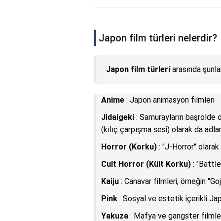
Japon film türleri nelerdir?
Japon film türleri
arasında şunlar
Anime
: Japon animasyon filmleri
Jidaigeki
: Samurayların başrolde 
(kılıç çarpışma sesi) olarak da adlan
Horror (Korku)
: "J-Horror" olarak 
Cult Horror (Kült Korku)
: "Battle
Kaiju
: Canavar filmleri, örneğin "Goj
Pink
: Sosyal ve estetik içerikli Ja
Yakuza
: Mafya ve gangster filmle