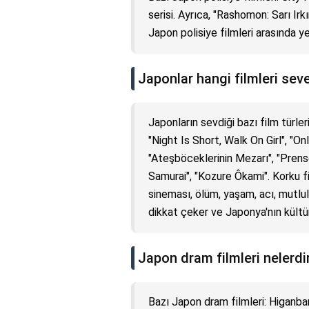
serisi. Ayrıca, "Rashomon: Sarı Irk
Japon polisiye filmleri arasında yer
Japonlar hangi filmleri sev
Japonların sevdiği bazı film türleri
"Night Is Short, Walk On Girl", "O
"Ateşböceklerinin Mezarı", "Prens
Samurai", "Kozure Ôkami". Korku fi
sineması, ölüm, yaşam, acı, mutlulu
dikkat çeker ve Japonya'nın kültür
Japon dram filmleri nelerdi
Bazı Japon dram filmleri: Higanbana