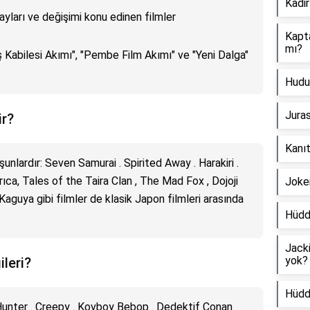
Kadir
ayları ve değişimi konu edinen filmler
Kapt
mı?
Kabilesi Akımı", "Pembe Film Akımı" ve "Yeni Dalga"
Hudut
Juras
ir?
Kanı
şunlardır: Seven Samurai . Spirited Away . Harakiri .
rıca, Tales of the Taira Clan , The Mad Fox , Dojoji
Joker
guya gibi filmler de klasik Japon filmleri arasında
Hüdda
Jacki
yok?
ileri?
Hüdd
y Hunter . Creepy . Kovboy Bebop . Dedektif Conan