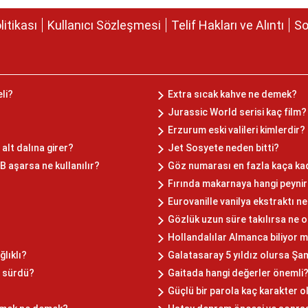
olitikası
Kullanıcı Sözleşmesi
Telif Hakları ve Alıntı
So
eli?
Extra sıcak kahve ne demek?
Jurassic World serisi kaç film?
Erzurum eski valileri kimlerdir?
 alt dalına girer?
Jet Sosyete neden bitti?
B aşarsa ne kullanılır?
Göz numarası en fazla kaça ka
Fırında makarnaya hangi peynir
Eurovanille vanilya ekstraktı ne
Gözlük uzun süre takılırsa ne o
Hollandalılar Almanca biliyor 
lıklı?
Galatasaray 5 yıldız olursa Şamp
l sürdü?
Gaitada hangi değerler önemli
Güçlü bir parola kaç karakter o