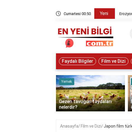
Yeni
oluşturduğu yer şekli nedir?
Cumartesi 00:50
Erozyon
Faydalı Bilgiler
Film ve Dizi
ve Hayvanlar
Yemek
 mesafede deprem riski
Gezen tavuğun faydaları
?
nelerdir?
Anasayfa
Film ve Dizi
Japon film türle