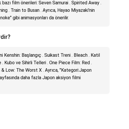
bazı film önerileri: Seven Samurai . Spirited Away .
ing . Train to Busan . Ayrıca, Hayao Miyazaki'nin
ke" gibi animasyonları da önerilir.
rdir?
i Kenshin: Başlangıç . Suikast Treni . Bleach . Katil
 Kubo ve Sihirli Telleri . One Piece Film: Red .
 & Low: The Worst X . Ayrıca, "Kategori:Japon
i sayfasında daha fazla Japon aksiyon filmi