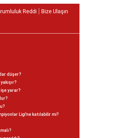
rumluluk Reddi
Bize Ulaşın
dar düşer?
 yakışır?
 işe yarar?
lur?
mu?
iyonlar Ligi'ne katılabilir mi?
?
lmalı?