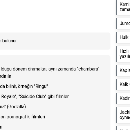
Kami
zama
Jumo
Hulk:
 bulunur:
Hızlı
yazıl
olduğu dönem dramaları, aynı zamanda "chambara"
Kapla
dırılır
Kalk 
da bilinir, örneğin "Ringu"
 Royale", "Suicide Club" gibi filmler
Kadir
ira" (Godzilla)
Jack
pon pornografik filmleri
oyna
ri