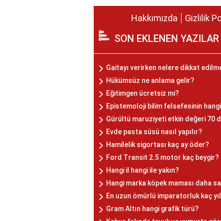
Hakkımızda
Gizlilik P
SON EKLENEN YAZILAR
Gaitayı verirken nelere dikkat edilm
Hükümsüz ne anlama gelir?
Eğitimgen ücretsiz mi?
Epistemoloji bilim felsefesinin hangi
Gürültü maruziyeti etkin değeri 70 d
Evde pasta süsü nasıl yapılır?
Hamilelik sigortası kaç ay öder?
Ford Transit 2.5 motor kaç beygir?
Hangi il hangi ile yakın?
Hangi marka köpek maması daha sağ
En uzun ömürlü imparatorluk kaç yı
Gram Altın hangi grafik türü?