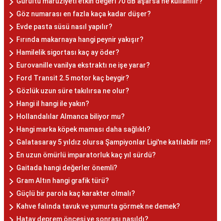
Gürültü maruziyeti etkin değeri 70 dB aşarsa ne kullanılır?
Göz numarası en fazla kaça kadar düşer?
Evde pasta süsü nasıl yapılır?
Fırında makarnaya hangi peynir yakışır?
Hamilelik sigortası kaç ay öder?
Eurovanille vanilya ekstraktı ne işe yarar?
Ford Transit 2.5 motor kaç beygir?
Gözlük uzun süre takılırsa ne olur?
Hangi il hangi ile yakın?
Hollandalılar Almanca biliyor mu?
Hangi marka köpek maması daha sağlıklı?
Galatasaray 5 yıldız olursa Şampiyonlar Ligi'ne katılabilir mi?
En uzun ömürlü imparatorluk kaç yıl sürdü?
Gaitada hangi değerler önemli?
Gram Altın hangi grafik türü?
Güçlü bir parola kaç karakter olmalı?
Kahve falında tavuk ve yumurta görmek ne demek?
Hatay deprem öncesi ve sonrası nasıldı?