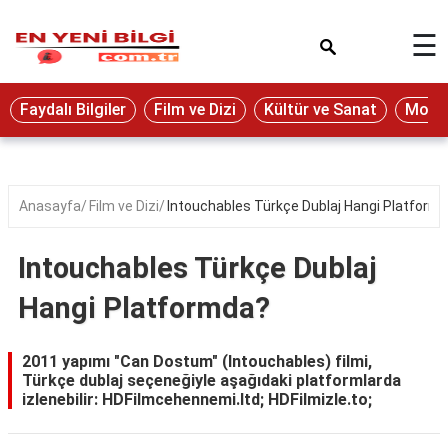
×
☰
Eğitim
Faydalı Bilgiler
Film ve Dizi
Kültür ve Sanat
Moda 
Ekonomi
Sağlık
Seyahat
Anasayfa
Film ve Dizi
Intouchables Türkçe Dublaj Hangi Platform
Spor
Intouchables Türkçe Dublaj
Oyun
Hangi Platformda?
Yaşam
Hukuk
2011 yapımı "Can Dostum" (Intouchables) filmi,
Türkçe dublaj seçeneğiyle aşağıdaki platformlarda
Blog
izlenebilir: HDFilmcehennemi.ltd; HDFilmizle.to;