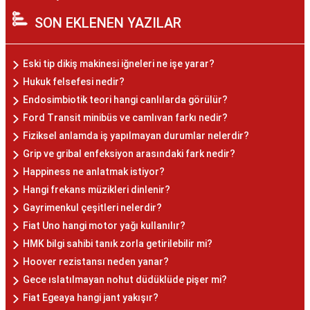
SON EKLENEN YAZILAR
Eski tip dikiş makinesi iğneleri ne işe yarar?
Hukuk felsefesi nedir?
Endosimbiotik teori hangi canlılarda görülür?
Ford Transit minibüs ve camlıvan farkı nedir?
Fiziksel anlamda iş yapılmayan durumlar nelerdir?
Grip ve gribal enfeksiyon arasındaki fark nedir?
Happiness ne anlatmak istiyor?
Hangi frekans müzikleri dinlenir?
Gayrimenkul çeşitleri nelerdir?
Fiat Uno hangi motor yağı kullanılır?
HMK bilgi sahibi tanık zorla getirilebilir mi?
Hoover rezistansı neden yanar?
Gece ıslatılmayan nohut düdüklüde pişer mi?
Fiat Egeaya hangi jant yakışır?