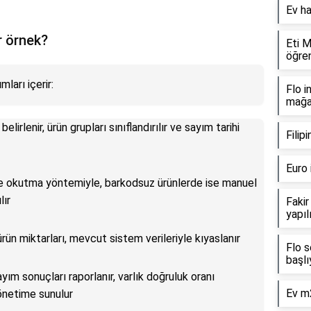
Ev ha
r örnek?
Eti M
öğren
mları içerir:
Flo i
mağaz
elirlenir, ürün grupları sınıflandırılır ve sayım tarihi
Filip
Euro 
de okutma yöntemiyle, barkodsuz ürünlerde ise manuel
lır
Fakir
yapıl
ürün miktarları, mevcut sistem verileriyle kıyaslanır
Flo s
başlı
ayım sonuçları raporlanır, varlık doğruluk oranı
Ev m2
yönetime sunulur