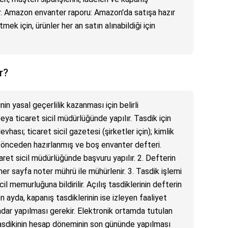
lir. Amazon envanter raporu: Amazon'da satışa hazır
ek için, ürünler her an satın alınabildiği için
r?
in yasal geçerlilik kazanması için belirli
ya ticaret sicil müdürlüğünde yapılır. Tasdik için
evhası; ticaret sicil gazetesi (şirketler için); kimlik
); önceden hazırlanmış ve boş envanter defteri.
aret sicil müdürlüğünde başvuru yapılır. 2. Defterin
her sayfa noter mührü ile mühürlenir. 3. Tasdik işlemi
cil memurluğuna bildirilir. Açılış tasdiklerinin defterin
n ayda, kapanış tasdiklerinin ise izleyen faaliyet
adar yapılması gerekir. Elektronik ortamda tutulan
tasdikinin hesap döneminin son gününde yapılması