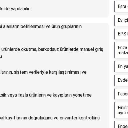
Esra 
ilde yapılabilir:
Ev iç
i alanların belirlenmesi ve ürün gruplarının
EPS k
Enza
lu ürünlerde okutma, barkodsuz ürünlerde manuel giriş
malz
ı
En ya
larının, sistem verileriyle karşılaştırılması ve
Evde 
Fason
ksik veya fazla ürünlerin ve kayıpların yönetime
Finis
aynı 
sal kayıtlarının doğruluğunu ve envanter kontrolünü
Engel