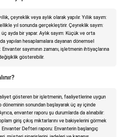
llık, çeyreklik veya aylık olarak yapılır. Yıllık sayım:
llikle yıl sonunda gerçekleştirir. Çeyreklik sayım:
 üç ayda bir yapar. Aylık sayım: Küçük ve orta
ında yapılan hesaplamalara dayanan dönemsel
. Envanter sayımının zamanı, işletmenin ihtiyaçlarına
ğişiklik gösterebilir.
lınır?
aliyet gösteren bir işletmenin, faaliyetlerine uygun
 döneminin sonundan başlayarak üç ay içinde
Ayrıca, envanter raporu şu durumlarda da alınabilir:
plam giriş çıkış miktarlarını ve bakiyelerini görmek
ir. Envanter Defteri raporu: Envanterin başlangıç
ri, müşteri siparişlerini, iadeleri ve kapanış