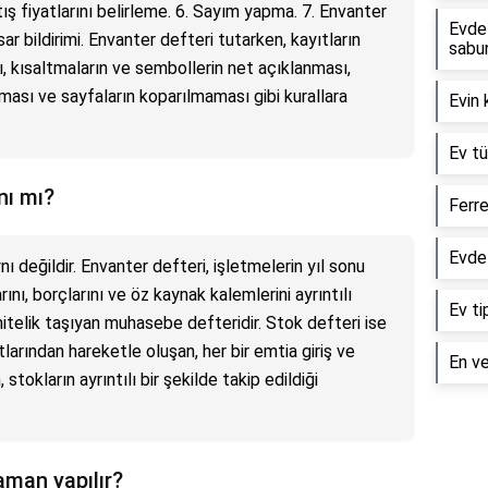
tış fiyatlarını belirleme. 6. Sayım yapma. 7. Envanter
Evde 
r bildirimi. Envanter defteri tutarken, kayıtların
sabun
ı, kısaltmaların ve sembollerin net açıklanması,
ması ve sayfaların koparılmaması gibi kurallara
Evin 
Ev tü
nı mı?
Ferre
Evde
ı değildir. Envanter defteri, işletmelerin yıl sonu
rını, borçlarını ve öz kaynak kalemlerini ayrıntılı
Ev ti
 nitelik taşıyan muhasebe defteridir. Stok defteri ise
ıtlarından hareketle oluşan, her bir emtia giriş ve
En ve
stokların ayrıntılı bir şekilde takip edildiği
aman yapılır?