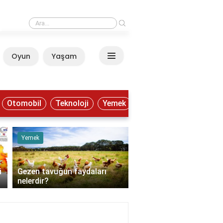
›
F Klavye en hızlı nasıl öğrenilir?
Oyun
Yaşam
Anasayfa
Otomobil
Teknoloji
Yemek
Yemek
Eğitim
i
Gezen tavuğun faydaları
F Klavye en hızlı nasıl
nelerdir?
öğrenilir?