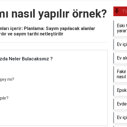
ı nasıl yapılır örnek?
Fa
Eski 
ları içerir: Planlama: Sayım yapılacak alanlar
yarar
ılır ve sayım tarihi netleştirilir
Ev iç
Ev al
zda Neler Bulacaksınız ?
Fakir
nasıl
 şey mi?
Epok
ılır?
Evde 
Ev iç