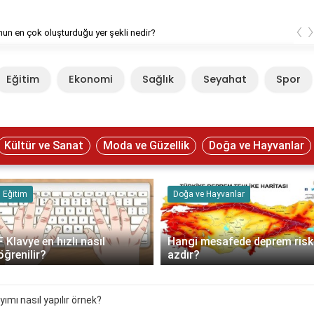
‹
un en çok oluşturduğu yer şekli nedir?
Eğitim
Ekonomi
Sağlık
Seyahat
Spor
Kültür ve Sanat
Moda ve Güzellik
Doğa ve Hayvanlar
Eğitim
Doğa ve Hayvanlar
F Klavye en hızlı nasıl
Hangi mesafede deprem risk
öğrenilir?
azdır?
ımı nasıl yapılır örnek?