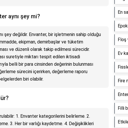
En sa
ter aynı şey mi?
Epoks
 şey değildir. Envanter, bir işletmenin sahip olduğu
Floş 
, hammadde, ekipman, demirbaşlar ve tüketim
ması ve düzenli olarak takip edilmesi sürecidir.
Ev ka
ı suretiyle miktarı tespit edilen iktisadi
ıyla belli bir para cinsinden değerinin bulunması
Fissl
eğerleme sürecini içerirken, değerleme raporu
gelerden biri olabilir.
Fire 
Enter
lür?
Filli
labilir: 1. Envanter kategorilerini belirleme. 2.
Etkil
me. 3. Her bir varlığı kaydetme. 4. Değişiklikleri