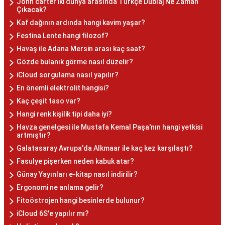
John carter iki dünya arasında Türkçe Dublaj Ne Zaman
Çıkacak?
Kaf dağının ardında hangi kavim yaşar?
Festina Lente hangi filozof?
Havaş ile Adana Mersin arası kaç saat?
Gözde bulanık görme nasıl düzelir?
iCloud sorgulama nasıl yapılır?
En önemli elektrolit hangisi?
Kaç çeşit taso var?
Hangi renk kişilik tipi daha iyi?
Havza genelgesi ile Mustafa Kemal Paşa'nın hangi yetkisi
artmıştır?
Galatasaray Avrupa'da Alkmaar ile kaç kez karşılaştı?
Fasulye pişerken neden kabuk atar?
Günay Yayınları e-kitap nasıl indirilir?
Ergonomi ne anlama gelir?
Fitoöstrojen hangi besinlerde bulunur?
iCloud 6S'e yapılır mı?