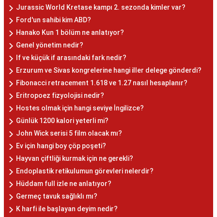
Jurassic World Kretase kampı 2. sezonda kimler var?
Ford'un sahibi kim ABD?
Hanako Kun 1 bölüm ne anlatıyor?
Genel yönetim nedir?
If ve küçük if arasındaki fark nedir?
Erzurum ve Sivas kongrelerine hangi iller delege gönderdi?
Fibonacci retracement 1.618 ve 1.27 nasıl hesaplanır?
Eritropoez fizyolojisi nedir?
Hostes olmak için hangi seviye İngilizce?
Günlük 1200 kalori yeterli mi?
John Wick serisi 5 film olacak mı?
Ev için hangi boy çöp poşeti?
Hayvan çiftliği kurmak için ne gerekli?
Endoplastik retikulumun görevleri nelerdir?
Hüddam full izle ne anlatıyor?
Germeç tavuk sağlıklı mı?
K harfi ile başlayan deyim nedir?