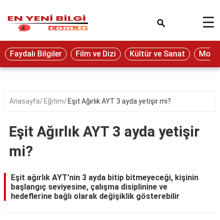
×
☰
Eğitim
Faydalı Bilgiler
Film ve Dizi
Kültür ve Sanat
Moda 
Ekonomi
Sağlık
Seyahat
Anasayfa
Eğitim
Eşit Ağırlık AYT 3 ayda yetişir mi?
Spor
Eşit Ağırlık AYT 3 ayda yetişir
Oyun
mi?
Yaşam
Hukuk
Eşit ağırlık AYT'nin 3 ayda bitip bitmeyeceği, kişinin
başlangıç seviyesine, çalışma disiplinine ve
Blog
hedeflerine bağlı olarak değişiklik gösterebilir